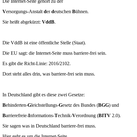
Die Internet-Seite gehört zu der
V
ersorgungs-Anstalt
d
er
d
eutschen
B
ühnen.
Sie heißt abgekürzt:
VddB
.
Die VddB ist eine öffentliche Stelle (Staat).
Die EU sagt: die Internet-Seite muss barriere-frei sein.
Es gibt die Richt-Linie: 2016/2102.
Dort steht alles drin, was barriere-frei sein muss.
In Deutschland gibt es diese zwei Gesetze:
B
ehinderten-
G
leichstellungs-
G
esetz des Bundes (
BGG
) und
B
arrierefreie-
I
nformations-
T
echnik-
V
erordnung (
BITV
2.0).
Sie sagen was in Deutschland barriere-frei muss.
Hier geht es um die Internet-Seite.